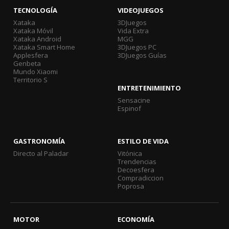
TECNOLOGÍA
VIDEOJUEGOS
Xataka
3DJuegos
Xataka Móvil
Vida Extra
Xataka Android
MGG
Xataka Smart Home
3DJuegos PC
Applesfera
3DJuegos Guías
Genbeta
Mundo Xiaomi
Territorio S
ENTRETENIMIENTO
Sensacine
Espinof
GASTRONOMÍA
ESTILO DE VIDA
Directo al Paladar
Vitónica
Trendencias
Decoesfera
Compradiccion
Poprosa
MOTOR
ECONOMÍA