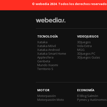
© webedia 2024. Todos los derechos reservado
TECNOLOGÍA
VIDEOJUEGOS
Xataka
3DJuegos
Xataka Móvil
Vida Extra
Xataka Android
MGG
Xataka Smart Home
3DJuegos PC
Applesfera
3DJuegos Guías
Genbeta
Mundo Xiaomi
Territorio S
MOTOR
ECONOMÍA
Motorpasión
El Blog Salmón
Motorpasión Moto
Pymes y Autónomos