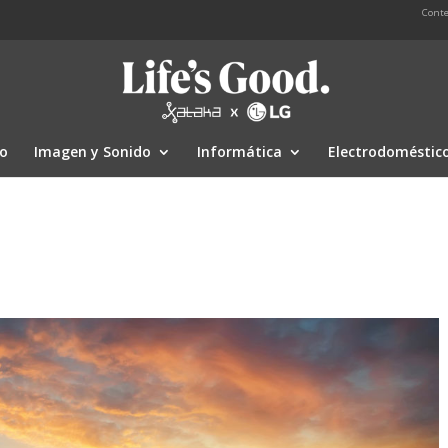
Conte
io
Imagen y Sonido
Informática
Electrodoméstic