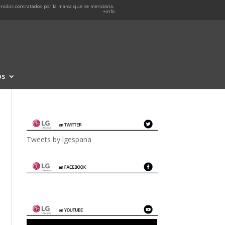
nidos contratados por la marca que se menciona.
+info
os
Tweets by lgespana