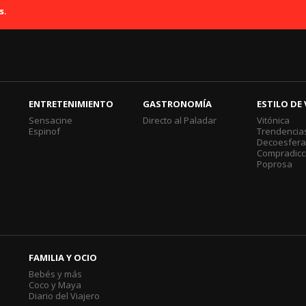
s.
ENTRETENIMIENTO
GASTRONOMÍA
ESTILO DE 
Sensacine
Directo al Paladar
Vitónica
Espinof
Trendencia
Decoesfer
Compradicc
Poprosa
FAMILIA Y OCIO
Bebés y más
Coco y Maya
Diario del Viajero