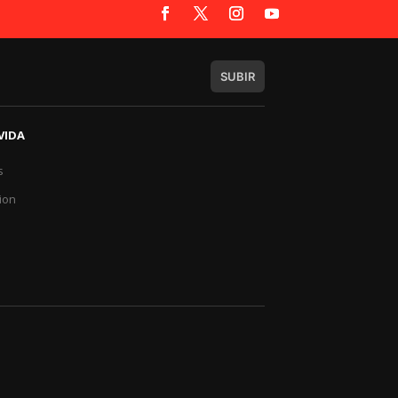
SUBIR
VIDA
s
a
ion