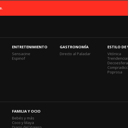
s.
ENTRETENIMIENTO
GASTRONOMÍA
ESTILO DE 
Sensacine
Directo al Paladar
Vitónica
Espinof
Trendencia
Decoesfer
Compradicc
Poprosa
FAMILIA Y OCIO
Bebés y más
Coco y Maya
Diario del Viajero