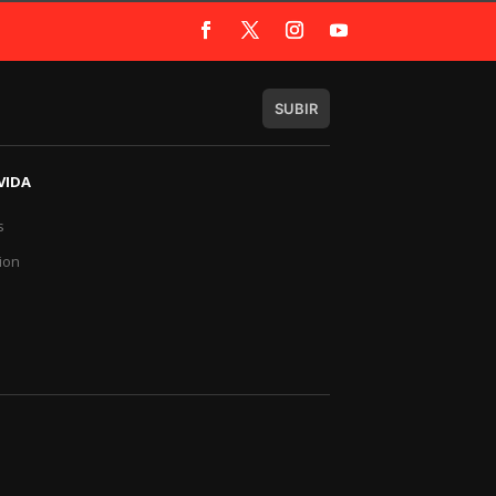
SUBIR
VIDA
s
a
ion