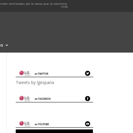
nidos contratados por la marca que se menciona.
+info
os
Tweets by lgespana