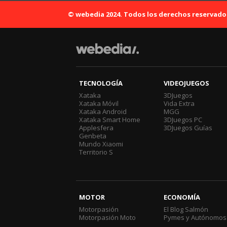
© webedia 2024. Todos los derechos reservado
TECNOLOGÍA
VIDEOJUEGOS
Xataka
3DJuegos
Xataka Móvil
Vida Extra
Xataka Android
MGG
Xataka Smart Home
3DJuegos PC
Applesfera
3DJuegos Guías
Genbeta
Mundo Xiaomi
Territorio S
MOTOR
ECONOMÍA
Motorpasión
El Blog Salmón
Motorpasión Moto
Pymes y Autónomos