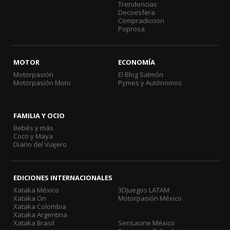
Trendencias
Decoesfera
Compradiccion
Poprosa
MOTOR
ECONOMÍA
Motorpasión
El Blog Salmón
Motorpasión Moto
Pymes y Autónomos
FAMILIA Y OCIO
Bebés y más
Coco y Maya
Diario del Viajero
EDICIONES INTERNACIONALES
Xataka México
3DJuegos LATAM
Xataka On
Motorpasión México
Xataka Colombia
Xataka Argentina
Xataka Brasil
Sensacine México