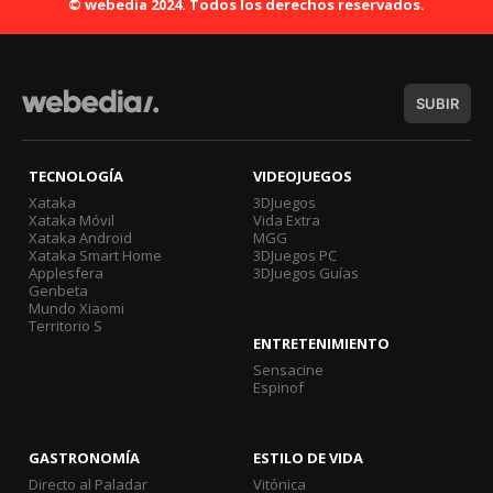
© webedia 2024. Todos los derechos reservados.
SUBIR
TECNOLOGÍA
VIDEOJUEGOS
Xataka
3DJuegos
Xataka Móvil
Vida Extra
Xataka Android
MGG
Xataka Smart Home
3DJuegos PC
Applesfera
3DJuegos Guías
Genbeta
Mundo Xiaomi
Territorio S
ENTRETENIMIENTO
Sensacine
Espinof
GASTRONOMÍA
ESTILO DE VIDA
Directo al Paladar
Vitónica