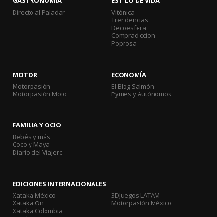
GASTRONOMÍA
ESTILO DE VIDA
Directo al Paladar
Vitónica
Trendencias
Decoesfera
Compradiccion
Poprosa
MOTOR
ECONOMÍA
Motorpasión
El Blog Salmón
Motorpasión Moto
Pymes y Autónomos
FAMILIA Y OCIO
Bebés y más
Coco y Maya
Diario del Viajero
EDICIONES INTERNACIONALES
Xataka México
3DJuegos LATAM
Xataka On
Motorpasión México
Xataka Colombia