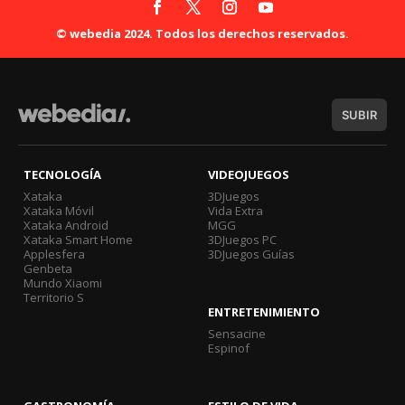
© webedia 2024. Todos los derechos reservados.
SUBIR
TECNOLOGÍA
VIDEOJUEGOS
Xataka
3DJuegos
Xataka Móvil
Vida Extra
Xataka Android
MGG
Xataka Smart Home
3DJuegos PC
Applesfera
3DJuegos Guías
Genbeta
Mundo Xiaomi
Territorio S
ENTRETENIMIENTO
Sensacine
Espinof