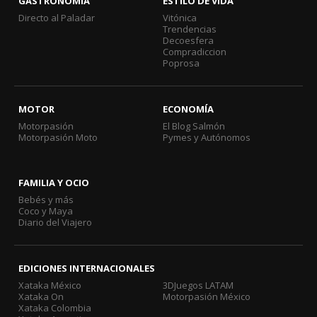
GASTRONOMÍA
ESTILO DE VIDA
Directo al Paladar
Vitónica
Trendencias
Decoesfera
Compradiccion
Poprosa
MOTOR
ECONOMÍA
Motorpasión
El Blog Salmón
Motorpasión Moto
Pymes y Autónomos
FAMILIA Y OCIO
Bebés y más
Coco y Maya
Diario del Viajero
EDICIONES INTERNACIONALES
Xataka México
3DJuegos LATAM
Xataka On
Motorpasión México
Xataka Colombia