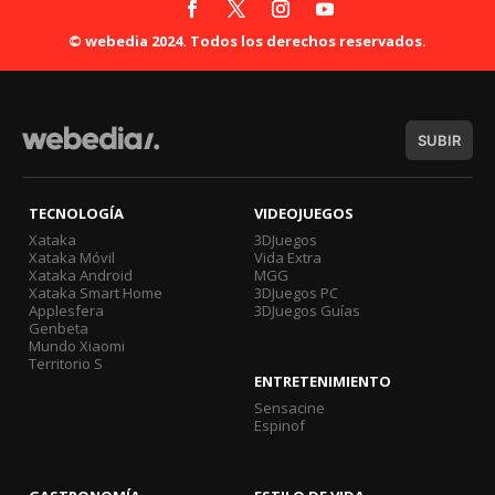
© webedia 2024. Todos los derechos reservados.
SUBIR
TECNOLOGÍA
VIDEOJUEGOS
Xataka
3DJuegos
Xataka Móvil
Vida Extra
Xataka Android
MGG
Xataka Smart Home
3DJuegos PC
Applesfera
3DJuegos Guías
Genbeta
Mundo Xiaomi
Territorio S
ENTRETENIMIENTO
Sensacine
Espinof