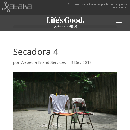
Contenidos contratados por la marca que se
menciona.
+info
Secadora 4
por
Webedia Brand Services
|
3 Dic, 2018