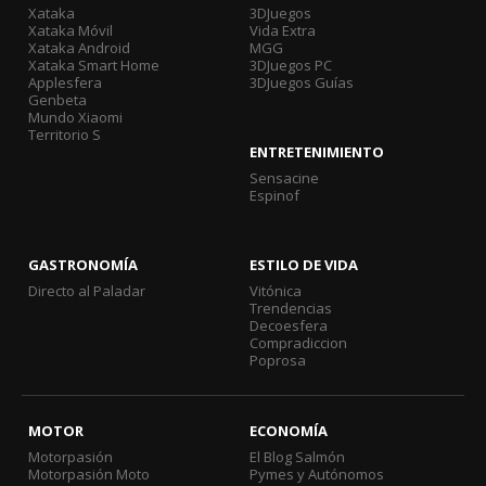
Xataka
3DJuegos
Xataka Móvil
Vida Extra
Xataka Android
MGG
Xataka Smart Home
3DJuegos PC
Applesfera
3DJuegos Guías
Genbeta
Mundo Xiaomi
Territorio S
ENTRETENIMIENTO
Sensacine
Espinof
GASTRONOMÍA
ESTILO DE VIDA
Directo al Paladar
Vitónica
Trendencias
Decoesfera
Compradiccion
Poprosa
MOTOR
ECONOMÍA
Motorpasión
El Blog Salmón
Motorpasión Moto
Pymes y Autónomos