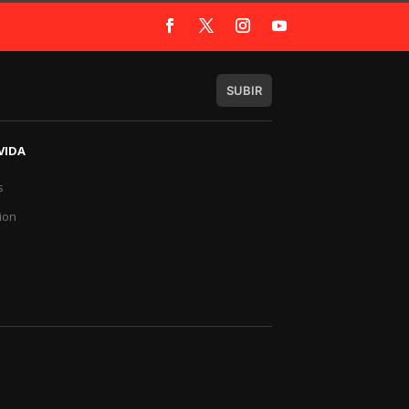
SUBIR
VIDA
s
a
ion