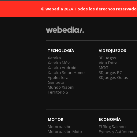
© webedia 2024. Todos los derechos reservado
TECNOLOGÍA
VIDEOJUEGOS
Xataka
3DJuegos
Xataka Móvil
Vida Extra
Xataka Android
MGG
Xataka Smart Home
3DJuegos PC
Applesfera
3DJuegos Guías
Genbeta
Mundo Xiaomi
Territorio S
MOTOR
ECONOMÍA
Motorpasión
El Blog Salmón
Motorpasión Moto
Pymes y Autónomos