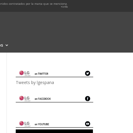
nidos contratados por la marca que se menciona.
+info
os
Tweets by lgespana