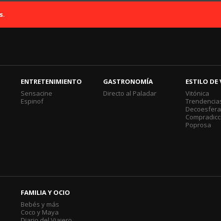
s.
ENTRETENIMIENTO
GASTRONOMÍA
ESTILO DE 
Sensacine
Directo al Paladar
Vitónica
Espinof
Trendencia
Decoesfer
Compradicc
Poprosa
FAMILIA Y OCIO
Bebés y más
Coco y Maya
Diario del Viajero