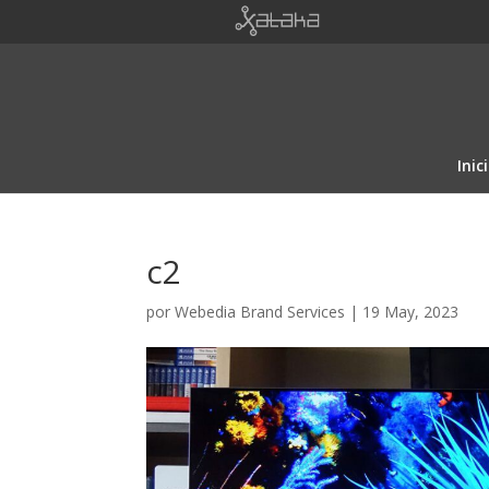
Inic
c2
por
Webedia Brand Services
|
19 May, 2023