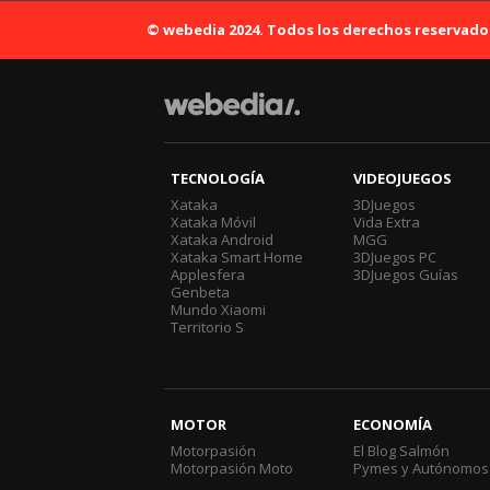
© webedia 2024. Todos los derechos reservado
TECNOLOGÍA
VIDEOJUEGOS
Xataka
3DJuegos
Xataka Móvil
Vida Extra
Xataka Android
MGG
Xataka Smart Home
3DJuegos PC
Applesfera
3DJuegos Guías
Genbeta
Mundo Xiaomi
Territorio S
MOTOR
ECONOMÍA
Motorpasión
El Blog Salmón
Motorpasión Moto
Pymes y Autónomos