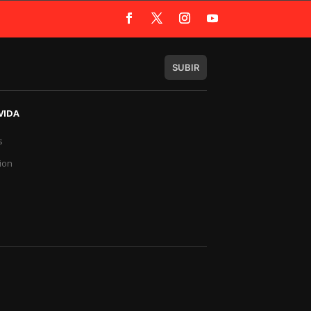
SUBIR
VIDA
s
a
ion