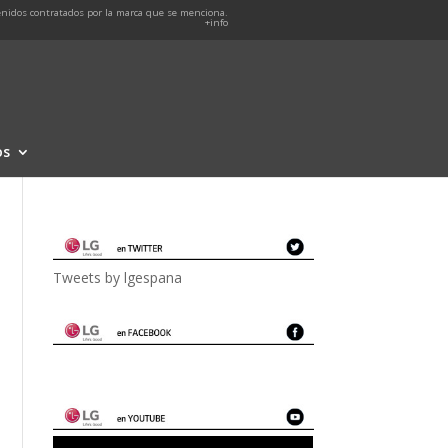
nidos contratados por la marca que se menciona.
+info
os
Tweets by lgespana