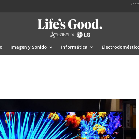
Conte
io
Imagen y Sonido
Informática
Electrodoméstic