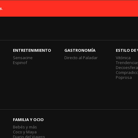
s.
ENTRETENIMIENTO
GASTRONOMÍA
ESTILO DE 
Sensacine
Directo al Paladar
Vitónica
Espinof
Trendencia
Decoesfer
Compradicc
Poprosa
FAMILIA Y OCIO
Bebés y más
Coco y Maya
Diario del Viajero