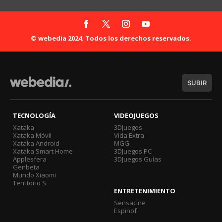
© webedia 2024. Todos los derechos reservados.
SUBIR
TECNOLOGÍA
VIDEOJUEGOS
Xataka
3DJuegos
Xataka Móvil
Vida Extra
Xataka Android
MGG
Xataka Smart Home
3DJuegos PC
Applesfera
3DJuegos Guías
Genbeta
Mundo Xiaomi
Territorio S
ENTRETENIMIENTO
Sensacine
Espinof