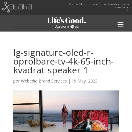
Contenidos contratados por la marca que se
menciona.
+info
lg-signature-oled-r-
oprolbare-tv-4k-65-inch-
kvadrat-speaker-1
por
Webedia Brand Services
|
19 May, 2023