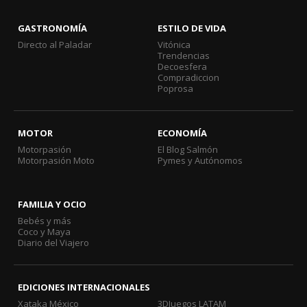
GASTRONOMÍA
ESTILO DE VIDA
Directo al Paladar
Vitónica
Trendencias
Decoesfera
Compradiccion
Poprosa
MOTOR
ECONOMÍA
Motorpasión
El Blog Salmón
Motorpasión Moto
Pymes y Autónomos
FAMILIA Y OCIO
Bebés y más
Coco y Maya
Diario del Viajero
EDICIONES INTERNACIONALES
Xataka México
3DJuegos LATAM