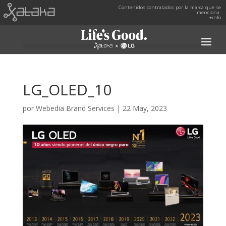
Contenidos contratados por la marca que se
menciona.
+info
LG_OLED_10
por
Webedia Brand Services
|
22 May, 2023