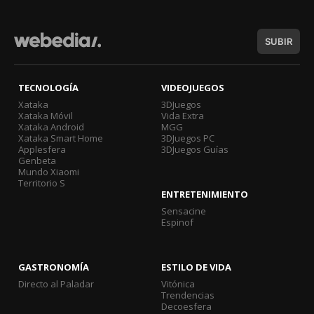
SUBIR
TECNOLOGÍA
VIDEOJUEGOS
Xataka
3DJuegos
Xataka Móvil
Vida Extra
Xataka Android
MGG
Xataka Smart Home
3DJuegos PC
Applesfera
3DJuegos Guías
Genbeta
Mundo Xiaomi
Territorio S
ENTRETENIMIENTO
Sensacine
Espinof
GASTRONOMÍA
ESTILO DE VIDA
Directo al Paladar
Vitónica
Trendencias
Decoesfera