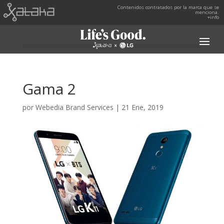
Contenidos contratados por la marca que se
menciona.
+info
Gama 2
por
Webedia Brand Services
|
21 Ene, 2019