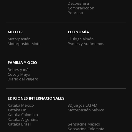
Decoesfera
Compradiccion
Poprosa
MOTOR
ECONOMÍA
Motorpasión
El Blog Salmón
Motorpasión Moto
Pymes y Autónomos
FAMILIA Y OCIO
Bebés y más
Coco y Maya
Diario del Viajero
EDICIONES INTERNACIONALES
Xataka México
3DJuegos LATAM
Xataka On
Motorpasión México
Xataka Colombia
Xataka Argentina
Xataka Brasil
Sensacine México
Sensacine Colombia