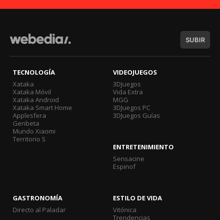
SUBIR
TECNOLOGÍA
VIDEOJUEGOS
Xataka
3DJuegos
Xataka Móvil
Vida Extra
Xataka Android
MGG
Xataka Smart Home
3DJuegos PC
Applesfera
3DJuegos Guías
Genbeta
Mundo Xiaomi
Territorio S
ENTRETENIMIENTO
Sensacine
Espinof
GASTRONOMÍA
ESTILO DE VIDA
Directo al Paladar
Vitónica
Trendencias