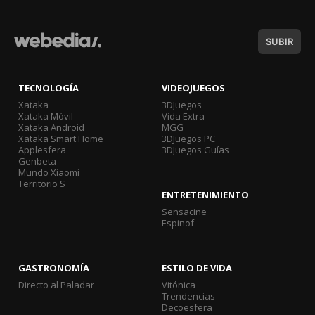
SUBIR
TECNOLOGÍA
VIDEOJUEGOS
Xataka
3DJuegos
Xataka Móvil
Vida Extra
Xataka Android
MGG
Xataka Smart Home
3DJuegos PC
Applesfera
3DJuegos Guías
Genbeta
Mundo Xiaomi
Territorio S
ENTRETENIMIENTO
Sensacine
Espinof
GASTRONOMÍA
ESTILO DE VIDA
Directo al Paladar
Vitónica
Trendencias
Decoesfera