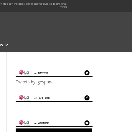
nidos contratados por la marca que se menciona.
+info
os
Tweets by lgespana