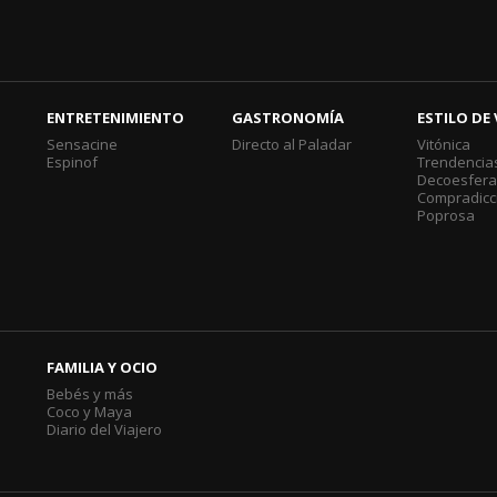
ENTRETENIMIENTO
GASTRONOMÍA
ESTILO DE 
Sensacine
Directo al Paladar
Vitónica
Espinof
Trendencia
Decoesfer
Compradicc
Poprosa
FAMILIA Y OCIO
Bebés y más
Coco y Maya
Diario del Viajero