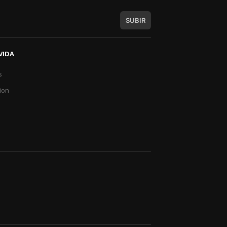
SUBIR
VIDA
s
a
ion