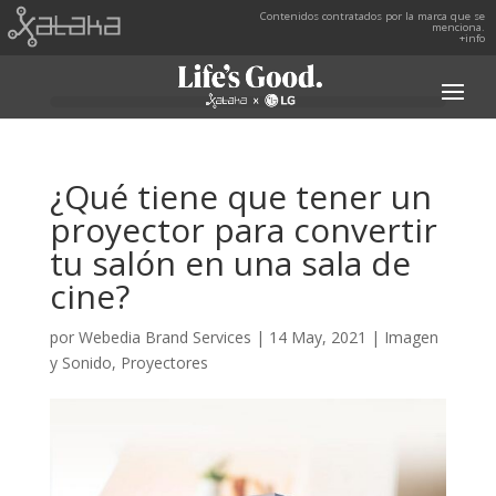
Contenidos contratados por la marca que se
menciona.
+info
¿Qué tiene que tener un
proyector para convertir
tu salón en una sala de
cine?
por
Webedia Brand Services
|
14 May, 2021
|
Imagen
y Sonido
,
Proyectores