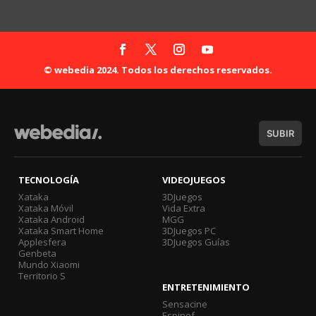
© webedia 2024. Todos los derechos reservados.
SUBIR
TECNOLOGÍA
VIDEOJUEGOS
Xataka
3DJuegos
Xataka Móvil
Vida Extra
Xataka Android
MGG
Xataka Smart Home
3DJuegos PC
Applesfera
3DJuegos Guías
Genbeta
Mundo Xiaomi
Territorio S
ENTRETENIMIENTO
Sensacine
Espinof