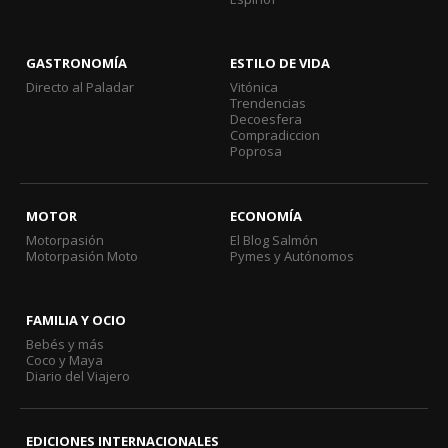
GASTRONOMÍA
ESTILO DE VIDA
Directo al Paladar
Vitónica
Trendencias
Decoesfera
Compradiccion
Poprosa
MOTOR
ECONOMÍA
Motorpasión
El Blog Salmón
Motorpasión Moto
Pymes y Autónomos
FAMILIA Y OCIO
Bebés y más
Coco y Maya
Diario del Viajero
EDICIONES INTERNACIONALES