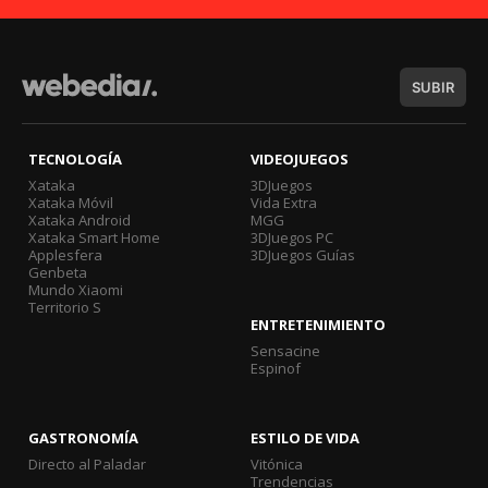
SUBIR
TECNOLOGÍA
VIDEOJUEGOS
Xataka
3DJuegos
Xataka Móvil
Vida Extra
Xataka Android
MGG
Xataka Smart Home
3DJuegos PC
Applesfera
3DJuegos Guías
Genbeta
Mundo Xiaomi
Territorio S
ENTRETENIMIENTO
Sensacine
Espinof
GASTRONOMÍA
ESTILO DE VIDA
Directo al Paladar
Vitónica
Trendencias