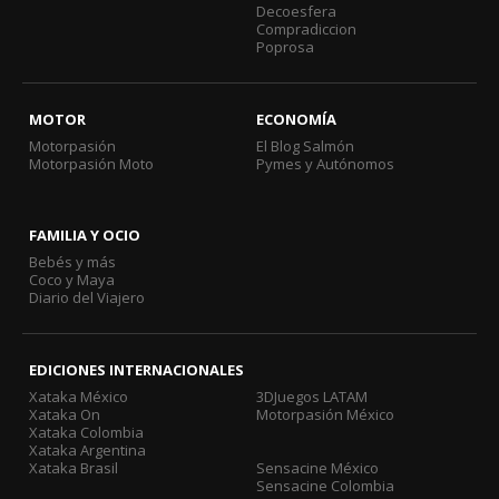
Decoesfera
Compradiccion
Poprosa
MOTOR
ECONOMÍA
Motorpasión
El Blog Salmón
Motorpasión Moto
Pymes y Autónomos
FAMILIA Y OCIO
Bebés y más
Coco y Maya
Diario del Viajero
EDICIONES INTERNACIONALES
Xataka México
3DJuegos LATAM
Xataka On
Motorpasión México
Xataka Colombia
Xataka Argentina
Xataka Brasil
Sensacine México
Sensacine Colombia