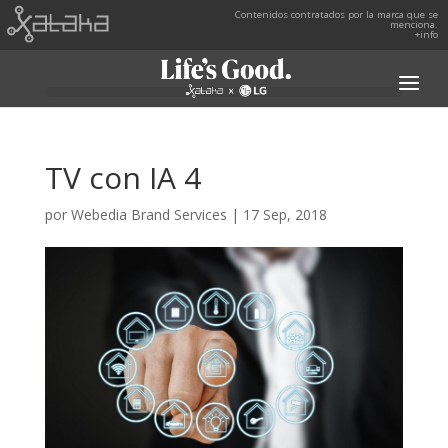
Contenidos contratados por la marca que se
menciona.
+info
TV con IA 4
por
Webedia Brand Services
|
17 Sep, 2018