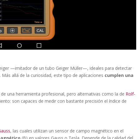
 geiger —imitador de un tubo Geiger Müller—, ideales para detectar
 Más allá de la curiosidad, este tipo de aplicaciones
cumplen una
n de una herramienta profesional, pero alternativas como la de
Rolf-
ento: son capaces de medir con bastante precisión el índice de
Gauss
, las cuales utilizan un sensor de campo magnético en el
magnético
(B) en valores Gauss o Tesla. Depende de la calidad del