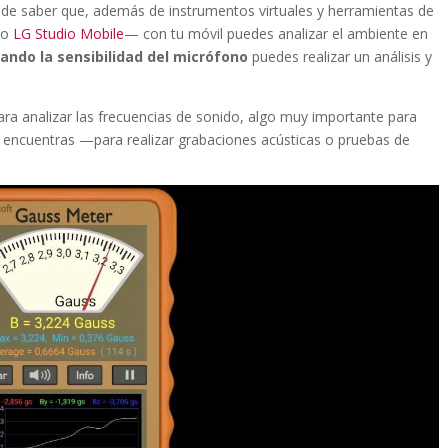
grade saber que, además de instrumentos virtuales y herramientas de
 o
LG Studio Mobile
— con tu móvil puedes analizar el ambiente en
rando la sensibilidad del micrófono
puedes realizar un análisis y
ra analizar las frecuencias de sonido, algo muy importante para
te encuentras —para realizar grabaciones acústicas o pruebas de