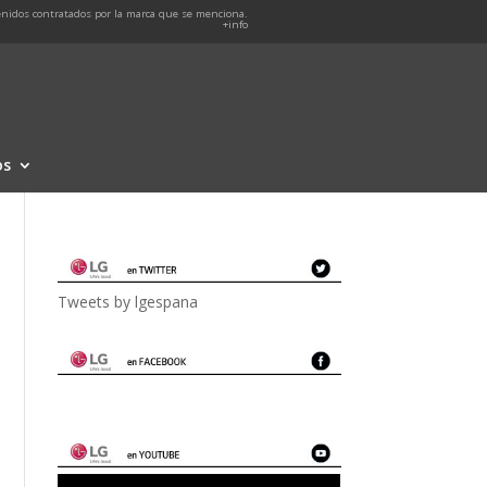
nidos contratados por la marca que se menciona.
+info
os
Tweets by lgespana