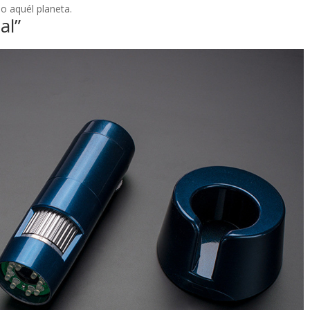
o aquél planeta.
al”