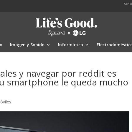
Conte
io
Imagen y Sonido
Informática
Electrodoméstic
ales y navegar por reddit es
a tu smartphone le queda mucho
óviles