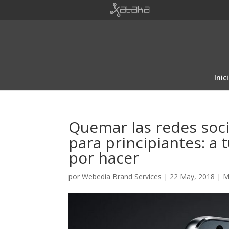
Inic
Quemar las redes soci
para principiantes: 
por hacer
por
Webedia Brand Services
|
22 May, 2018
|
M