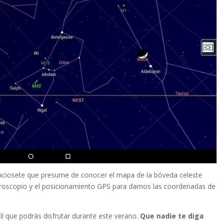
raciosete que presume de conocer el mapa de la bóveda celeste
 giroscopio y el posicionamiento GPS para darnos las coordenadas de
il que podrás disfrutar durante este verano.
Que nadie te diga