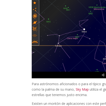
Para astrónomos aficionados o para el típico g
como la palma de su mano,
Sky Map
utiliza el
estrellas que tenemos justo encima.
Existen un montón de aplicaciones con este perf