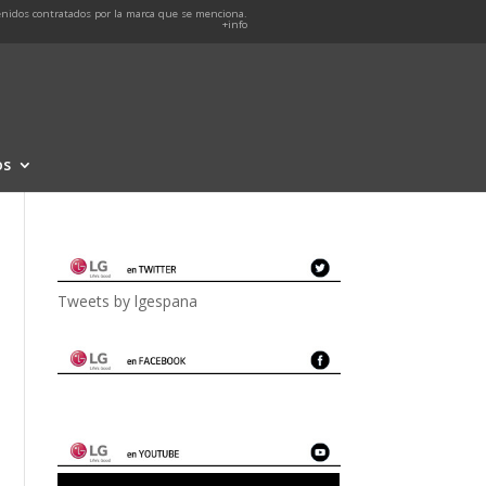
nidos contratados por la marca que se menciona.
+info
os
Tweets by lgespana