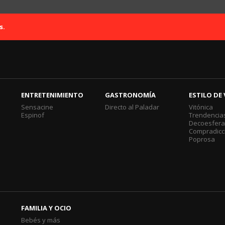
s.
ENTRETENIMIENTO
GASTRONOMÍA
ESTILO DE 
Sensacine
Directo al Paladar
Vitónica
Espinof
Trendencia
Decoesfer
Compradicc
Poprosa
FAMILIA Y OCIO
Bebés y más