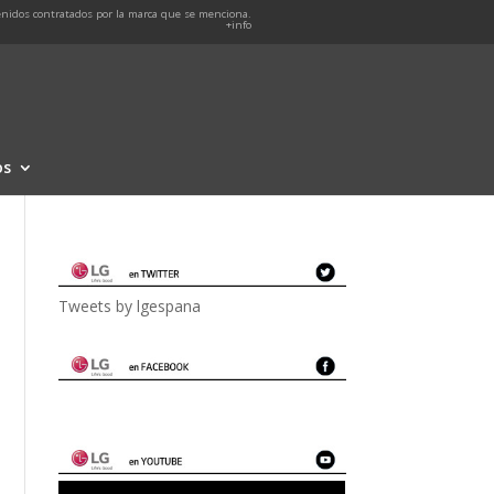
nidos contratados por la marca que se menciona.
+info
os
Tweets by lgespana