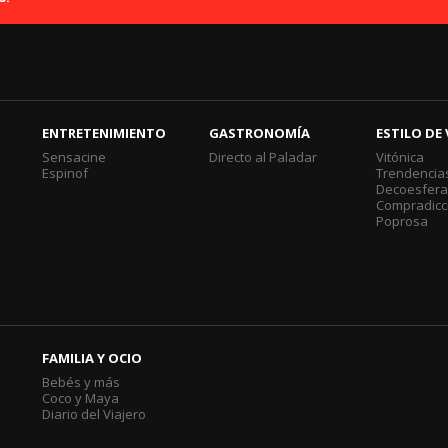
ENTRETENIMIENTO
GASTRONOMÍA
ESTILO DE 
Sensacine
Directo al Paladar
Vitónica
Espinof
Trendencia
Decoesfer
Compradicc
Poprosa
FAMILIA Y OCIO
Bebés y más
Coco y Maya
Diario del Viajero