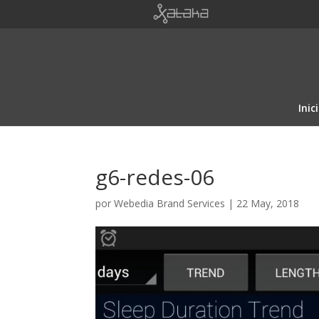
Inic
g6-redes-06
por
Webedia Brand Services
|
22 May, 2018