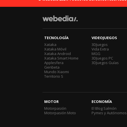
TECNOLOGÍA
VIDEOJUEGOS
Xataka
3DJuegos
Xataka Móvil
Vida Extra
Xataka Android
MGG
Xataka Smart Home
3DJuegos PC
Applesfera
3DJuegos Guías
Genbeta
Mundo Xiaomi
Territorio S
MOTOR
ECONOMÍA
Motorpasión
El Blog Salmón
Motorpasión Moto
Pymes y Autónomos