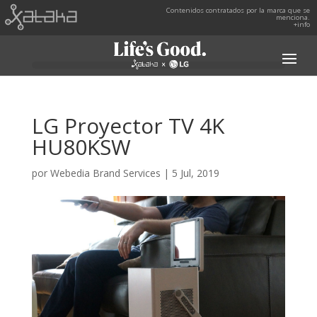
Contenidos contratados por la marca que se
menciona.
+info
LG Proyector TV 4K
HU80KSW
por
Webedia Brand Services
|
5 Jul, 2019