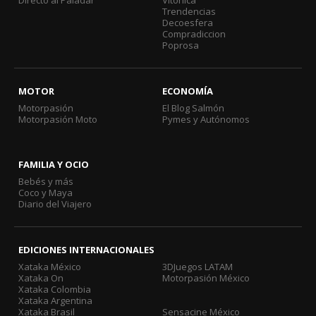
Trendencias
Decoesfera
Compradiccion
Poprosa
MOTOR
ECONOMÍA
Motorpasión
El Blog Salmón
Motorpasión Moto
Pymes y Autónomos
FAMILIA Y OCIO
Bebés y más
Coco y Maya
Diario del Viajero
EDICIONES INTERNACIONALES
Xataka México
3DJuegos LATAM
Xataka On
Motorpasión México
Xataka Colombia
Xataka Argentina
Xataka Brasil
Sensacine México