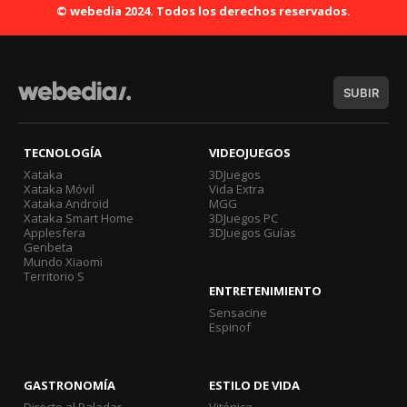
© webedia 2024. Todos los derechos reservados.
SUBIR
TECNOLOGÍA
VIDEOJUEGOS
Xataka
3DJuegos
Xataka Móvil
Vida Extra
Xataka Android
MGG
Xataka Smart Home
3DJuegos PC
Applesfera
3DJuegos Guías
Genbeta
Mundo Xiaomi
Territorio S
ENTRETENIMIENTO
Sensacine
Espinof
GASTRONOMÍA
ESTILO DE VIDA
Directo al Paladar
Vitónica