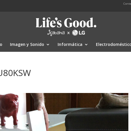
Conte
io
Imagen y Sonido
Informática
Electrodoméstic
HU80KSW