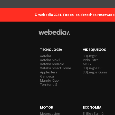
© webedia 2024. Todos los derechos reservado
TECNOLOGÍA
VIDEOJUEGOS
Xataka
3DJuegos
Xataka Móvil
Vida Extra
Xataka Android
MGG
Xataka Smart Home
3DJuegos PC
Applesfera
3DJuegos Guías
Genbeta
Mundo Xiaomi
Territorio S
MOTOR
ECONOMÍA
Motorpasión
El Blog Salmón