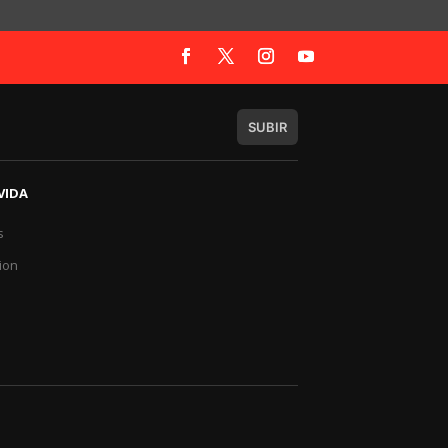
SUBIR
VIDA
s
a
ion