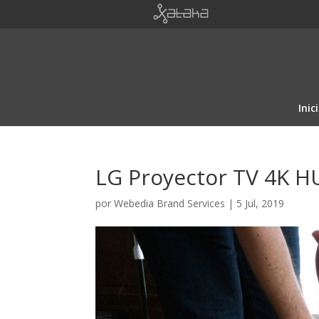
Inic
LG Proyector TV 4K 
por
Webedia Brand Services
|
5 Jul, 2019