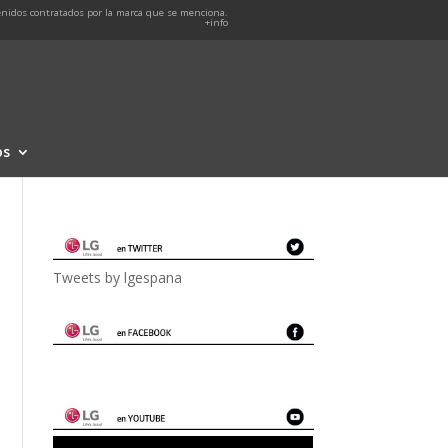
nidos contratados por la marca que se menciona.
+info
os
Tweets by lgespana