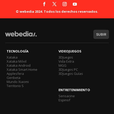
© webedia 2024. Todos los derechos reservados.
SUBIR
TECNOLOGÍA
VIDEOJUEGOS
Xataka
3DJuegos
Xataka Móvil
Vida Extra
Xataka Android
MGG
Xataka Smart Home
3DJuegos PC
Applesfera
3DJuegos Guías
Genbeta
Mundo Xiaomi
Territorio S
ENTRETENIMIENTO
Sensacine
Espinof