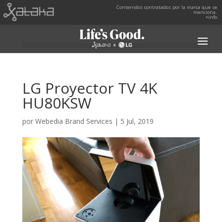
Contenidos contratados por la marca que se
menciona.
+info
LG Proyector TV 4K
HU80KSW
por
Webedia Brand Services
|
5 Jul, 2019