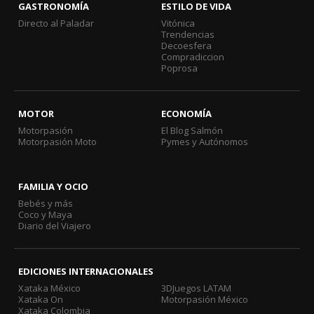
GASTRONOMÍA
ESTILO DE VIDA
Directo al Paladar
Vitónica
Trendencias
Decoesfera
Compradiccion
Poprosa
MOTOR
ECONOMÍA
Motorpasión
El Blog Salmón
Motorpasión Moto
Pymes y Autónomos
FAMILIA Y OCIO
Bebés y más
Coco y Maya
Diario del Viajero
EDICIONES INTERNACIONALES
Xataka México
3DJuegos LATAM
Xataka On
Motorpasión México
Xataka Colombia