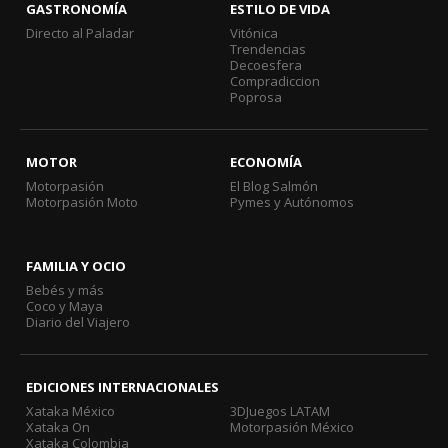
GASTRONOMÍA
ESTILO DE VIDA
Directo al Paladar
Vitónica
Trendencias
Decoesfera
Compradiccion
Poprosa
MOTOR
ECONOMÍA
Motorpasión
El Blog Salmón
Motorpasión Moto
Pymes y Autónomos
FAMILIA Y OCIO
Bebés y más
Coco y Maya
Diario del Viajero
EDICIONES INTERNACIONALES
Xataka México
3DJuegos LATAM
Xataka On
Motorpasión México
Xataka Colombia