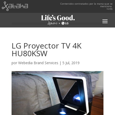
Contenidos contratados por la marca que se
menciona.
+info
LG Proyector TV 4K
HU80KSW
por
Webedia Brand Services
|
5 Jul, 2019