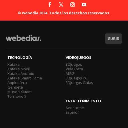
© webedia 2024. Todos los derechos reservados.
SUBIR
TECNOLOGÍA
VIDEOJUEGOS
Xataka
3DJuegos
Xataka Móvil
Vida Extra
Xataka Android
MGG
Xataka Smart Home
3DJuegos PC
Applesfera
3DJuegos Guías
Genbeta
Mundo Xiaomi
Territorio S
ENTRETENIMIENTO
Sensacine
Espinof