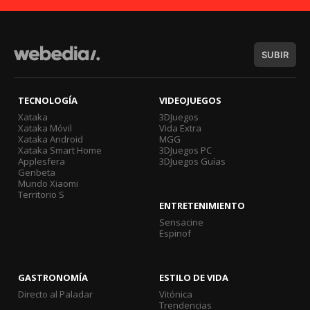
SUBIR
TECNOLOGÍA
VIDEOJUEGOS
Xataka
3DJuegos
Xataka Móvil
Vida Extra
Xataka Android
MGG
Xataka Smart Home
3DJuegos PC
Applesfera
3DJuegos Guías
Genbeta
Mundo Xiaomi
Territorio S
ENTRETENIMIENTO
Sensacine
Espinof
GASTRONOMÍA
ESTILO DE VIDA
Directo al Paladar
Vitónica
Trendencias