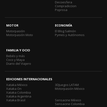
Decoesfera
Compradiccion
Poprosa
MOTOR
ECONOMÍA
Motorpasión
El Blog Salmón
Motorpasión Moto
Pymes y Autónomos
FAMILIA Y OCIO
Bebés y más
Coco y Maya
Diario del Viajero
EDICIONES INTERNACIONALES
Xataka México
3DJuegos LATAM
Xataka On
Motorpasión México
Xataka Colombia
Xataka Argentina
Xataka Brasil
Sensacine México
Sensacine Colombia