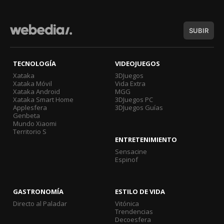
SUBIR
TECNOLOGÍA
VIDEOJUEGOS
Xataka
3DJuegos
Xataka Móvil
Vida Extra
Xataka Android
MGG
Xataka Smart Home
3DJuegos PC
Applesfera
3DJuegos Guías
Genbeta
Mundo Xiaomi
Territorio S
ENTRETENIMIENTO
Sensacine
Espinof
GASTRONOMÍA
ESTILO DE VIDA
Directo al Paladar
Vitónica
Trendencias
Decoesfera