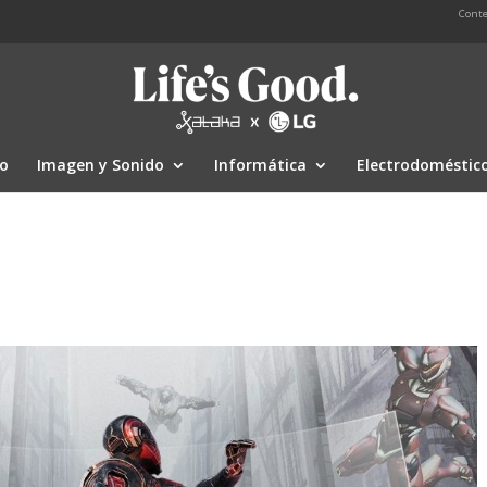
Conte
io
Imagen y Sonido
Informática
Electrodoméstic