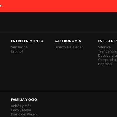
s.
ENTRETENIMIENTO
GASTRONOMÍA
ESTILO DE 
Sensacine
Directo al Paladar
Vitónica
Espinof
Trendencia
Decoesfer
Compradicc
Poprosa
FAMILIA Y OCIO
Bebés y más
Coco y Maya
Diario del Viajero