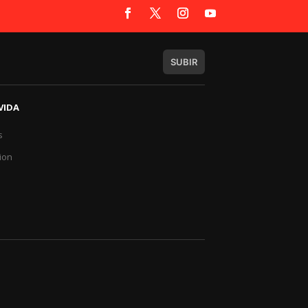
SUBIR
VIDA
s
a
ion