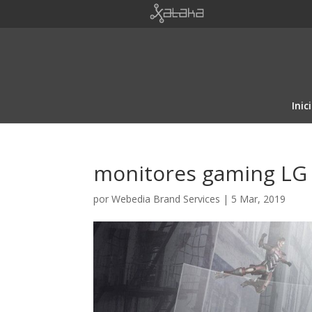
Inic
monitores gaming LG
por
Webedia Brand Services
|
5 Mar, 2019