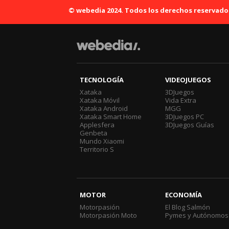
© webedia 2024. Todos los derechos reservado
TECNOLOGÍA
VIDEOJUEGOS
Xataka
3DJuegos
Xataka Móvil
Vida Extra
Xataka Android
MGG
Xataka Smart Home
3DJuegos PC
Applesfera
3DJuegos Guías
Genbeta
Mundo Xiaomi
Territorio S
MOTOR
ECONOMÍA
Motorpasión
El Blog Salmón
Motorpasión Moto
Pymes y Autónomos