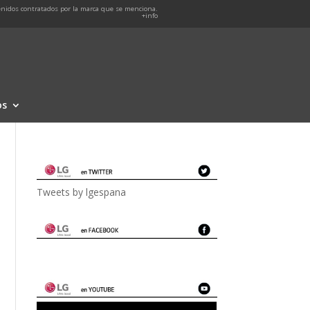
nidos contratados por la marca que se menciona.
+info
os
Tweets by lgespana