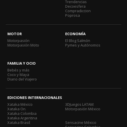
Trendencias
Decoesfera
Compradiccion
Poprosa
MOTOR
ECONOMÍA
Motorpasión
El Blog Salmón
Motorpasión Moto
Pymes y Autónomos
FAMILIA Y OCIO
Bebés y más
Coco y Maya
Diario del Viajero
EDICIONES INTERNACIONALES
Xataka México
3DJuegos LATAM
Xataka On
Motorpasión México
Xataka Colombia
Xataka Argentina
Xataka Brasil
Sensacine México
Sensacine Colombia