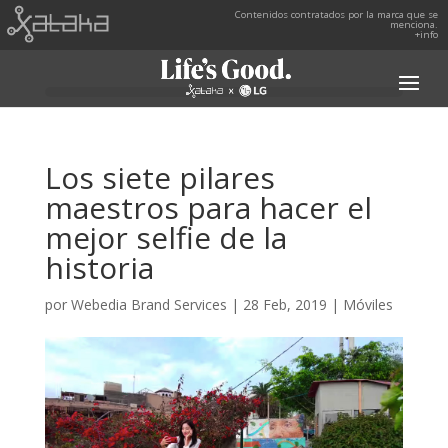
Contenidos contratados por la marca que se
menciona.
+info
Los siete pilares
maestros para hacer el
mejor selfie de la
historia
por
Webedia Brand Services
|
28 Feb, 2019
|
Móviles