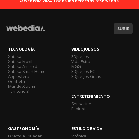
© webedia 2024. Todos los derechos reservados.
SUBIR
TECNOLOGÍA
VIDEOJUEGOS
Xataka
3DJuegos
Xataka Móvil
Vida Extra
Xataka Android
MGG
Xataka Smart Home
3DJuegos PC
Applesfera
3DJuegos Guías
Genbeta
Mundo Xiaomi
Territorio S
ENTRETENIMIENTO
Sensacine
Espinof
GASTRONOMÍA
ESTILO DE VIDA
Directo al Paladar
Vitónica