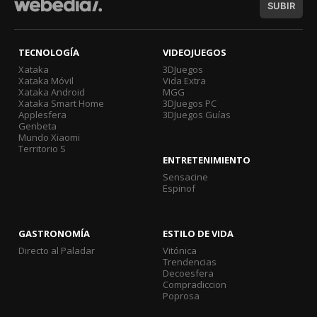
SUBIR
TECNOLOGÍA
VIDEOJUEGOS
Xataka
3DJuegos
Xataka Móvil
Vida Extra
Xataka Android
MGG
Xataka Smart Home
3DJuegos PC
Applesfera
3DJuegos Guías
Genbeta
Mundo Xiaomi
Territorio S
ENTRETENIMIENTO
Sensacine
Espinof
GASTRONOMÍA
ESTILO DE VIDA
Directo al Paladar
Vitónica
Trendencias
Decoesfera
Compradiccion
Poprosa