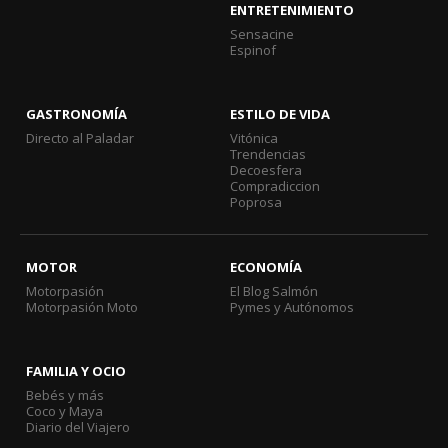
ENTRETENIMIENTO
Sensacine
Espinof
GASTRONOMÍA
ESTILO DE VIDA
Directo al Paladar
Vitónica
Trendencias
Decoesfera
Compradiccion
Poprosa
MOTOR
ECONOMÍA
Motorpasión
El Blog Salmón
Motorpasión Moto
Pymes y Autónomos
FAMILIA Y OCIO
Bebés y más
Coco y Maya
Diario del Viajero