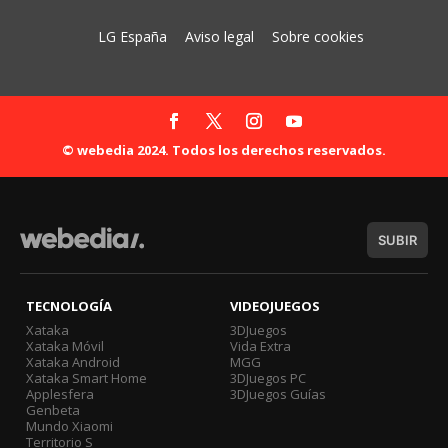
LG España
Aviso legal
Sobre cookies
© webedia 2024. Todos los derechos reservados.
SUBIR
TECNOLOGÍA
VIDEOJUEGOS
Xataka
3DJuegos
Xataka Móvil
Vida Extra
Xataka Android
MGG
Xataka Smart Home
3DJuegos PC
Applesfera
3DJuegos Guías
Genbeta
Mundo Xiaomi
Territorio S