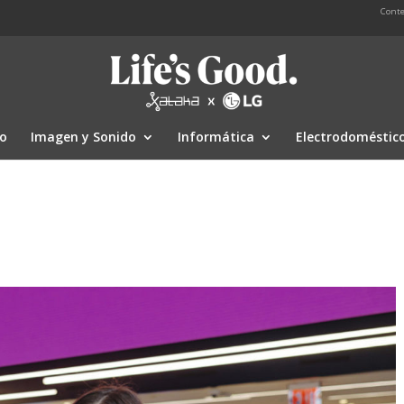
Conte
io
Imagen y Sonido
Informática
Electrodoméstic