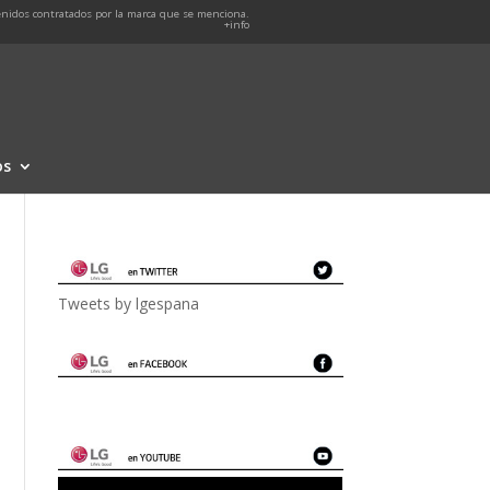
nidos contratados por la marca que se menciona.
+info
os
Tweets by lgespana