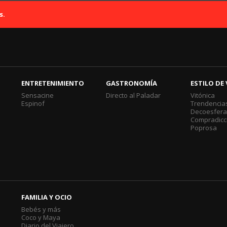
s.
ENTRETENIMIENTO
GASTRONOMÍA
ESTILO DE 
Sensacine
Directo al Paladar
Vitónica
Espinof
Trendencia
Decoesfer
Compradicc
Poprosa
FAMILIA Y OCIO
Bebés y más
Coco y Maya
Diario del Viajero