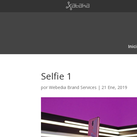
Inic
Selfie 1
por
Webedia Brand Services
|
21 Ene, 2019