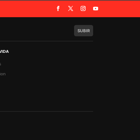
SUBIR
VIDA
s
a
ion