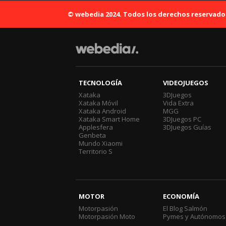
© webedia 2024. Todos los derechos reservado
TECNOLOGÍA
VIDEOJUEGOS
Xataka
3DJuegos
Xataka Móvil
Vida Extra
Xataka Android
MGG
Xataka Smart Home
3DJuegos PC
Applesfera
3DJuegos Guías
Genbeta
Mundo Xiaomi
Territorio S
MOTOR
ECONOMÍA
Motorpasión
El Blog Salmón
Motorpasión Moto
Pymes y Autónomos