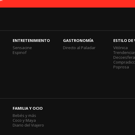
ENTRETENIMIENTO
GASTRONOMÍA
ESTILO DE 
Sensacine
Directo al Paladar
Vitónica
Espinof
Trendencia
Decoesfer
Compradicc
Poprosa
FAMILIA Y OCIO
Bebés y más
Coco y Maya
Diario del Viajero