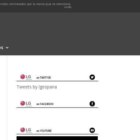
nidos contratados por la marca que se menciona.
+info
os
Tweets by lgespana