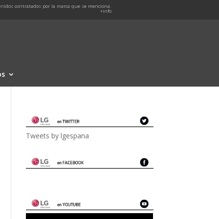
nidos contratados por la marca que se menciona.
+info
os
Tweets by lgespana