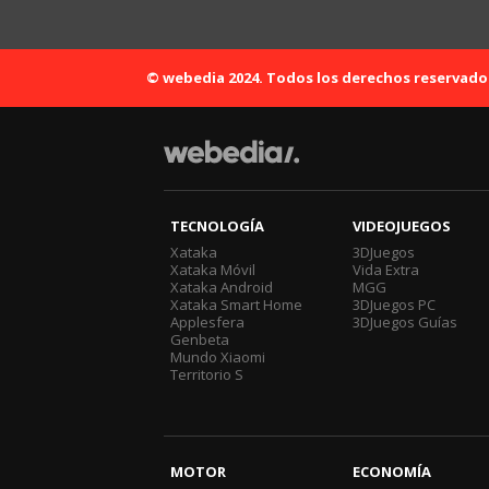
© webedia 2024. Todos los derechos reservado
TECNOLOGÍA
VIDEOJUEGOS
Xataka
3DJuegos
Xataka Móvil
Vida Extra
Xataka Android
MGG
Xataka Smart Home
3DJuegos PC
Applesfera
3DJuegos Guías
Genbeta
Mundo Xiaomi
Territorio S
MOTOR
ECONOMÍA