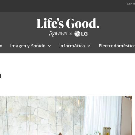
Conte
io
Imagen y Sonido
Informática
Electrodoméstic
a