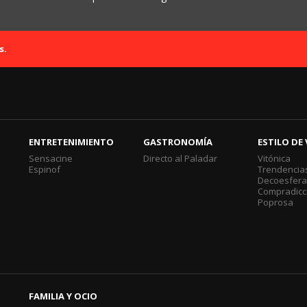
s.
ENTRETENIMIENTO
GASTRONOMÍA
ESTILO DE 
Sensacine
Directo al Paladar
Vitónica
Espinof
Trendencia
Decoesfer
Compradicc
Poprosa
FAMILIA Y OCIO