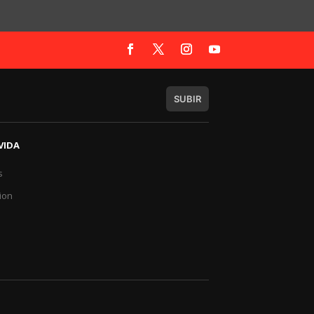
SUBIR
VIDA
s
a
ion