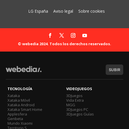
LG España
Aviso legal
Sobre cookies
© webedia 2024. Todos los derechos reservados.
SUBIR
TECNOLOGÍA
VIDEOJUEGOS
Xataka
3DJuegos
Xataka Móvil
Vida Extra
Xataka Android
MGG
Xataka Smart Home
3DJuegos PC
Applesfera
3DJuegos Guías
Genbeta
Mundo Xiaomi
Territorio S