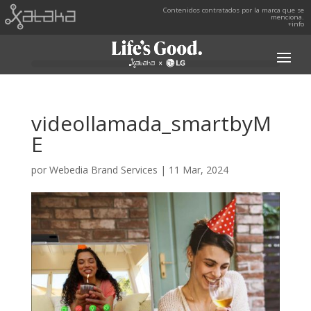
Contenidos contratados por la marca que se
menciona.
+info
videollamada_smartbyM
E
por
Webedia Brand Services
|
11 Mar, 2024