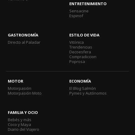
ENTRETENIMIENTO
Sensacine
Espinof
GASTRONOMÍA
ESTILO DE VIDA
Directo al Paladar
Vitónica
Trendencias
Decoesfera
Compradiccion
Poprosa
MOTOR
ECONOMÍA
Motorpasión
El Blog Salmón
Motorpasión Moto
Pymes y Autónomos
FAMILIA Y OCIO
Bebés y más
Coco y Maya
Diario del Viajero