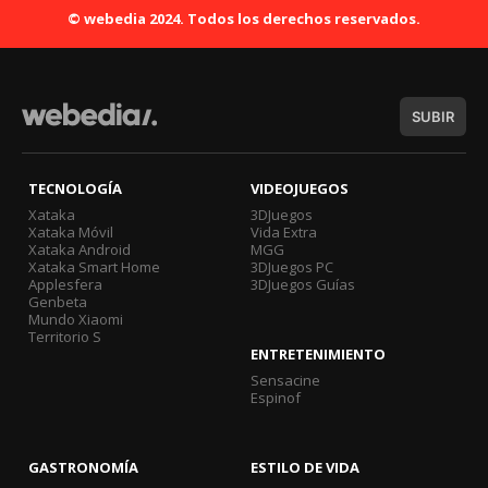
© webedia 2024. Todos los derechos reservados.
SUBIR
TECNOLOGÍA
VIDEOJUEGOS
Xataka
3DJuegos
Xataka Móvil
Vida Extra
Xataka Android
MGG
Xataka Smart Home
3DJuegos PC
Applesfera
3DJuegos Guías
Genbeta
Mundo Xiaomi
Territorio S
ENTRETENIMIENTO
Sensacine
Espinof
GASTRONOMÍA
ESTILO DE VIDA