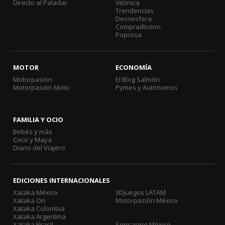
Directo al Paladar
Vitónica
Trendencias
Decoesfera
Compradiccion
Poprosa
MOTOR
ECONOMÍA
Motorpasión
El Blog Salmón
Motorpasión Moto
Pymes y Autónomos
FAMILIA Y OCIO
Bebés y más
Coco y Maya
Diario del Viajero
EDICIONES INTERNACIONALES
Xataka México
3DJuegos LATAM
Xataka On
Motorpasión México
Xataka Colombia
Xataka Argentina
Xataka Brasil
Sensacine México