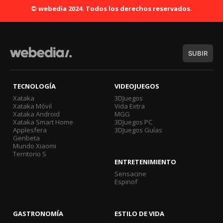
© webedia 2024. Todos los derechos reservados.
SUBIR
TECNOLOGÍA
VIDEOJUEGOS
Xataka
3DJuegos
Xataka Móvil
Vida Extra
Xataka Android
MGG
Xataka Smart Home
3DJuegos PC
Applesfera
3DJuegos Guías
Genbeta
Mundo Xiaomi
Territorio S
ENTRETENIMIENTO
Sensacine
Espinof
GASTRONOMÍA
ESTILO DE VIDA