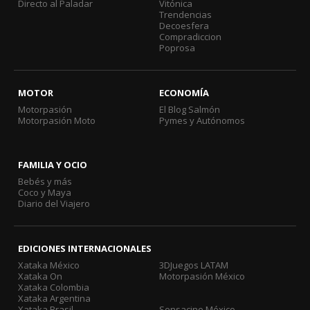
Directo al Paladar
Vitónica
Trendencias
Decoesfera
Compradiccion
Poprosa
MOTOR
ECONOMÍA
Motorpasión
El Blog Salmón
Motorpasión Moto
Pymes y Autónomos
FAMILIA Y OCIO
Bebés y más
Coco y Maya
Diario del Viajero
EDICIONES INTERNACIONALES
Xataka México
3DJuegos LATAM
Xataka On
Motorpasión México
Xataka Colombia
Xataka Argentina
Xataka Brasil
Sensacine México