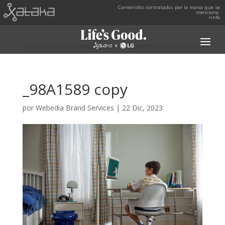
Contenidos contratados por la marca que se
menciona.
+info
_98A1589 copy
por
Webedia Brand Services
|
22 Dic, 2023