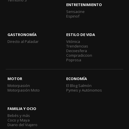
Territorio S
ENTRETENIMIENTO
Sensacine
Espinof
GASTRONOMÍA
ESTILO DE VIDA
Directo al Paladar
Vitónica
Trendencias
Decoesfera
Compradiccion
Poprosa
MOTOR
ECONOMÍA
Motorpasión
El Blog Salmón
Motorpasión Moto
Pymes y Autónomos
FAMILIA Y OCIO
Bebés y más
Coco y Maya
Diario del Viajero