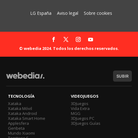
LG España
Aviso legal
Sobre cookies
© webedia 2024. Todos los derechos reservados.
SUBIR
TECNOLOGÍA
VIDEOJUEGOS
Xataka
3DJuegos
Xataka Móvil
Vida Extra
Xataka Android
MGG
Xataka Smart Home
3DJuegos PC
Applesfera
3DJuegos Guías
Genbeta
Mundo Xiaomi