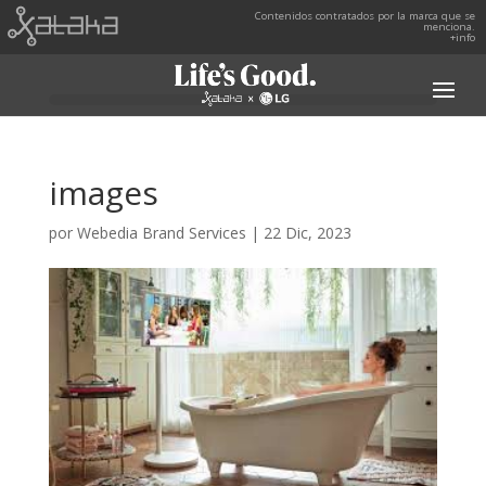
Contenidos contratados por la marca que se
menciona.
+info
images
por
Webedia Brand Services
|
22 Dic, 2023