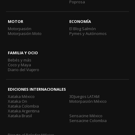
Poprosa
MOTOR
ECONOMÍA
Motorpasión
El Blog Salmón
Motorpasión Moto
Pymes y Autónomos
FAMILIA Y OCIO
Bebés y más
Coco y Maya
Diario del Viajero
EDICIONES INTERNACIONALES
Xataka México
3DJuegos LATAM
Xataka On
Motorpasión México
Xataka Colombia
Xataka Argentina
Xataka Brasil
Sensacine México
Sensacine Colombia
Directo al Paladar México