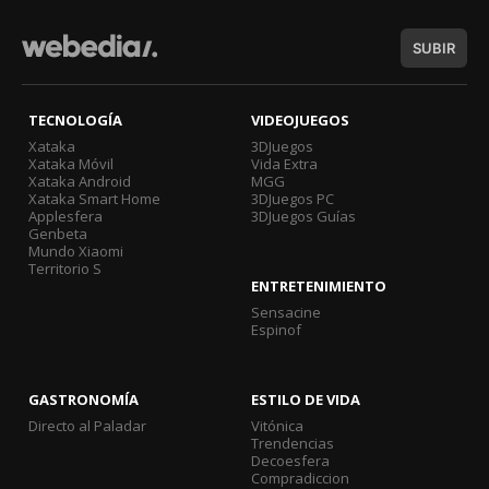
SUBIR
TECNOLOGÍA
VIDEOJUEGOS
Xataka
3DJuegos
Xataka Móvil
Vida Extra
Xataka Android
MGG
Xataka Smart Home
3DJuegos PC
Applesfera
3DJuegos Guías
Genbeta
Mundo Xiaomi
Territorio S
ENTRETENIMIENTO
Sensacine
Espinof
GASTRONOMÍA
ESTILO DE VIDA
Directo al Paladar
Vitónica
Trendencias
Decoesfera
Compradiccion