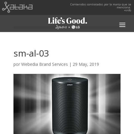
Contenidos contratados por la marca que se
menciona.
+info
sm-al-03
por
Webedia Brand Services
|
29 May, 2019