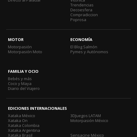
Directo al Paladar
Vitónica
Trendencias
Decoesfera
Compradiccion
Poprosa
MOTOR
ECONOMÍA
Motorpasión
El Blog Salmón
Motorpasión Moto
Pymes y Autónomos
FAMILIA Y OCIO
Bebés y más
Coco y Maya
Diario del Viajero
EDICIONES INTERNACIONALES
Xataka México
3DJuegos LATAM
Xataka On
Motorpasión México
Xataka Colombia
Xataka Argentina
Xataka Brasil
Sensacine México