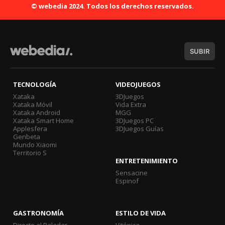
© webedia 2024. Todos los derechos reservados.
SUBIR
TECNOLOGÍA
VIDEOJUEGOS
Xataka
3DJuegos
Xataka Móvil
Vida Extra
Xataka Android
MGG
Xataka Smart Home
3DJuegos PC
Applesfera
3DJuegos Guías
Genbeta
Mundo Xiaomi
Territorio S
ENTRETENIMIENTO
Sensacine
Espinof
GASTRONOMÍA
ESTILO DE VIDA