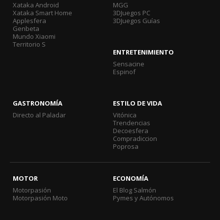
Xataka Android
MGG
Xataka Smart Home
3DJuegos PC
Applesfera
3DJuegos Guías
Genbeta
Mundo Xiaomi
Territorio S
ENTRETENIMIENTO
Sensacine
Espinof
GASTRONOMÍA
ESTILO DE VIDA
Directo al Paladar
Vitónica
Trendencias
Decoesfera
Compradiccion
Poprosa
MOTOR
ECONOMÍA
Motorpasión
El Blog Salmón
Motorpasión Moto
Pymes y Autónomos