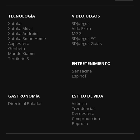
TECNOLOGÍA
VIDEOJUEGOS
Xataka
3DJuegos
Xataka Móvil
Vida Extra
Xataka Android
MGG
Xataka Smart Home
3DJuegos PC
Applesfera
3DJuegos Guías
Genbeta
Mundo Xiaomi
Territorio S
ENTRETENIMIENTO
Sensacine
Espinof
GASTRONOMÍA
ESTILO DE VIDA
Directo al Paladar
Vitónica
Trendencias
Decoesfera
Compradiccion
Poprosa