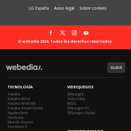
LG España
Aviso legal
Sobre cookies
© webedia 2024. Todos los derechos reservados.
SUBIR
TECNOLOGÍA
VIDEOJUEGOS
Xataka
3DJuegos
Xataka Móvil
Vida Extra
Xataka Android
MGG
Xataka Smart Home
3DJuegos PC
Applesfera
3DJuegos Guías
Genbeta
Mundo Xiaomi
Territorio S