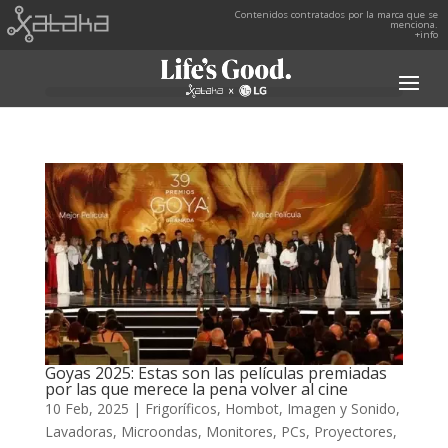
Contenidos contratados por la marca que se
menciona.
+info
Goyas 2025: Estas son las películas premiadas
por las que merece la pena volver al cine
10 Feb, 2025
|
Frigoríficos
,
Hombot
,
Imagen y Sonido
,
Lavadoras
,
Microondas
,
Monitores
,
PCs
,
Proyectores
,