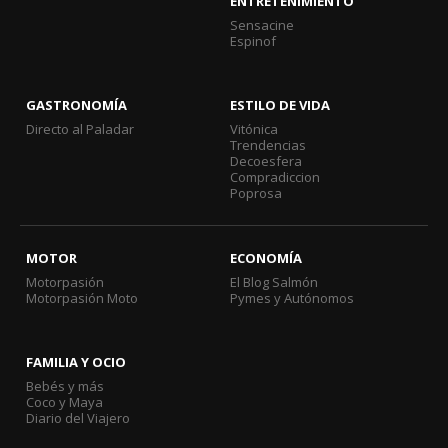
ENTRETENIMIENTO
Sensacine
Espinof
GASTRONOMÍA
ESTILO DE VIDA
Directo al Paladar
Vitónica
Trendencias
Decoesfera
Compradiccion
Poprosa
MOTOR
ECONOMÍA
Motorpasión
El Blog Salmón
Motorpasión Moto
Pymes y Autónomos
FAMILIA Y OCIO
Bebés y más
Coco y Maya
Diario del Viajero