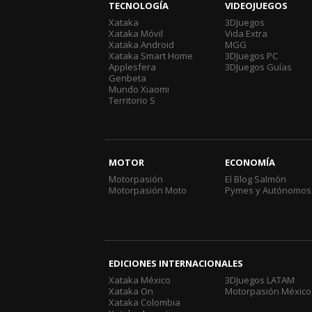
TECNOLOGÍA
VIDEOJUEGOS
Xataka
3DJuegos
Xataka Móvil
Vida Extra
Xataka Android
MGG
Xataka Smart Home
3DJuegos PC
Applesfera
3DJuegos Guías
Genbeta
Mundo Xiaomi
Territorio S
MOTOR
ECONOMÍA
Motorpasión
El Blog Salmón
Motorpasión Moto
Pymes y Autónomos
EDICIONES INTERNACIONALES
Xataka México
3DJuegos LATAM
Xataka On
Motorpasión México
Xataka Colombia