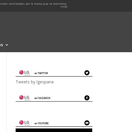
nidos contratados por la marca que se menciona.
+info
os
Tweets by lgespana