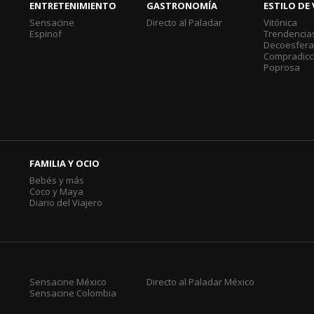
ENTRETENIMIENTO
GASTRONOMÍA
ESTILO DE 
Sensacine
Directo al Paladar
Vitónica
Espinof
Trendencia
Decoesfer
Compradicc
Poprosa
FAMILIA Y OCIO
Bebés y más
Coco y Maya
Diario del Viajero
Sensacine México
Directo al Paladar México
Sensacine Colombia