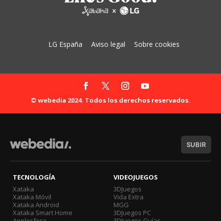
LG España
Aviso legal
Sobre cookies
© webedia 2024. Todos los derechos reservados.
SUBIR
TECNOLOGÍA
VIDEOJUEGOS
Xataka
3DJuegos
Xataka Móvil
Vida Extra
Xataka Android
MGG
Xataka Smart Home
3DJuegos PC
Applesfera
3DJuegos Guías