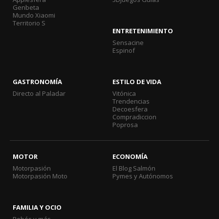
Genbeta
Mundo Xiaomi
Territorio S
ENTRETENIMIENTO
Sensacine
Espinof
GASTRONOMÍA
ESTILO DE VIDA
Directo al Paladar
Vitónica
Trendencias
Decoesfera
Compradiccion
Poprosa
MOTOR
ECONOMÍA
Motorpasión
El Blog Salmón
Motorpasión Moto
Pymes y Autónomos
FAMILIA Y OCIO