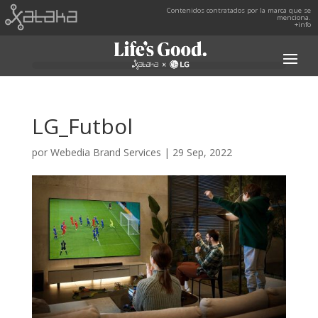
Contenidos contratados por la marca que se
menciona.
+info
LG_Futbol
por
Webedia Brand Services
|
29 Sep, 2022