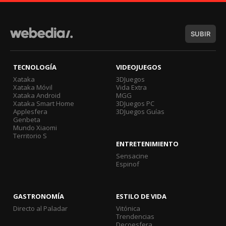
SUBIR
TECNOLOGÍA
VIDEOJUEGOS
Xataka
3DJuegos
Xataka Móvil
Vida Extra
Xataka Android
MGG
Xataka Smart Home
3DJuegos PC
Applesfera
3DJuegos Guías
Genbeta
Mundo Xiaomi
Territorio S
ENTRETENIMIENTO
Sensacine
Espinof
GASTRONOMÍA
ESTILO DE VIDA
Directo al Paladar
Vitónica
Trendencias
Decoesfera