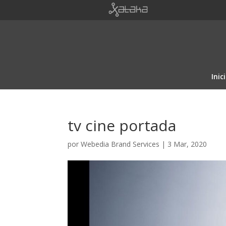
Inic
tv cine portada
por
Webedia Brand Services
|
3 Mar, 2020