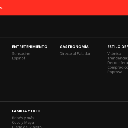
s.
ENTRETENIMIENTO
GASTRONOMÍA
ESTILO DE 
Sensacine
Directo al Paladar
Vitónica
Espinof
Trendencia
Decoesfer
Compradicc
Poprosa
FAMILIA Y OCIO
Bebés y más
Coco y Maya
Diario del Viajero