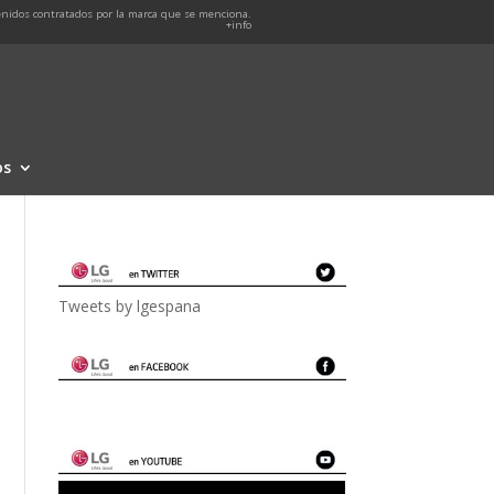
nidos contratados por la marca que se menciona.
+info
os
Tweets by lgespana