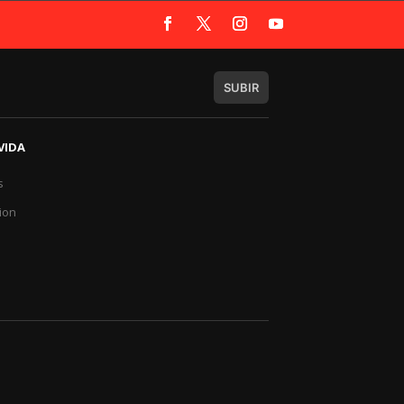
SUBIR
VIDA
s
a
ion