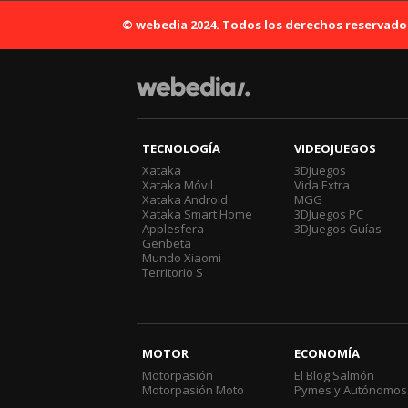
© webedia 2024. Todos los derechos reservado
TECNOLOGÍA
VIDEOJUEGOS
Xataka
3DJuegos
Xataka Móvil
Vida Extra
Xataka Android
MGG
Xataka Smart Home
3DJuegos PC
Applesfera
3DJuegos Guías
Genbeta
Mundo Xiaomi
Territorio S
MOTOR
ECONOMÍA
Motorpasión
El Blog Salmón
Motorpasión Moto
Pymes y Autónomos