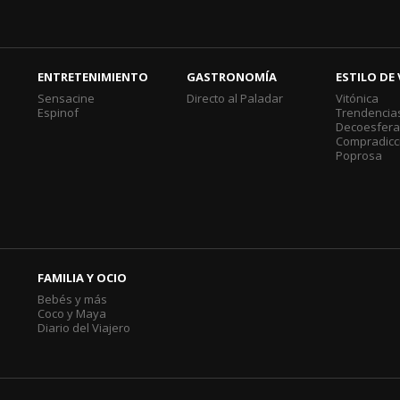
ENTRETENIMIENTO
GASTRONOMÍA
ESTILO DE 
Sensacine
Directo al Paladar
Vitónica
Espinof
Trendencia
Decoesfer
Compradicc
Poprosa
FAMILIA Y OCIO
Bebés y más
Coco y Maya
Diario del Viajero