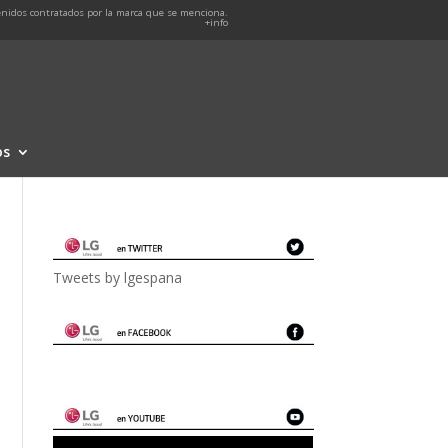
nidos contratados por la marca que se menciona.
+info
os
Tweets by lgespana