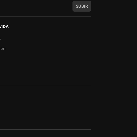
SUBIR
VIDA
s
a
ion