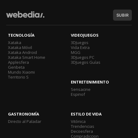
SUBIR
TECNOLOGÍA
VIDEOJUEGOS
Xataka
3DJuegos
Xataka Móvil
Vida Extra
Xataka Android
MGG
Xataka Smart Home
3DJuegos PC
Applesfera
3DJuegos Guías
Genbeta
Mundo Xiaomi
Territorio S
ENTRETENIMIENTO
Sensacine
Espinof
GASTRONOMÍA
ESTILO DE VIDA
Directo al Paladar
Vitónica
Trendencias
Decoesfera
Compradiccion