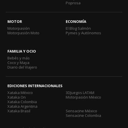
Poprosa
MOTOR
ECONOMÍA
Motorpasión
El Blog Salmón
Motorpasión Moto
Pymes y Autónomos
FAMILIA Y OCIO
Bebés y más
Coco y Maya
Diario del Viajero
EDICIONES INTERNACIONALES
Xataka México
3DJuegos LATAM
Xataka On
Motorpasión México
Xataka Colombia
Xataka Argentina
Xataka Brasil
Sensacine México
Sensacine Colombia