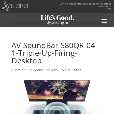
Contenidos contratados por la marca que se
menciona.
+info
AV-SoundBar-S80QR-04-
1-Triple-Up-Firing-
Desktop
por
Webedia Brand Services
|
5 Oct, 2022