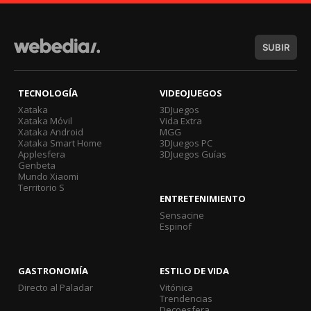
SUBIR
TECNOLOGÍA
VIDEOJUEGOS
Xataka
3DJuegos
Xataka Móvil
Vida Extra
Xataka Android
MGG
Xataka Smart Home
3DJuegos PC
Applesfera
3DJuegos Guías
Genbeta
Mundo Xiaomi
Territorio S
ENTRETENIMIENTO
Sensacine
Espinof
GASTRONOMÍA
ESTILO DE VIDA
Directo al Paladar
Vitónica
Trendencias
Decoesfera