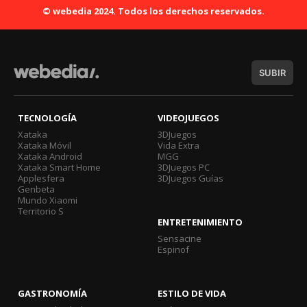
© webedia 2024. Todos los derechos reservados.
SUBIR
TECNOLOGÍA
VIDEOJUEGOS
Xataka
3DJuegos
Xataka Móvil
Vida Extra
Xataka Android
MGG
Xataka Smart Home
3DJuegos PC
Applesfera
3DJuegos Guías
Genbeta
Mundo Xiaomi
Territorio S
ENTRETENIMIENTO
Sensacine
Espinof
GASTRONOMÍA
ESTILO DE VIDA