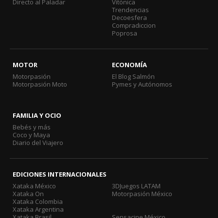
Directo al Paladar
Vitónica
Trendencias
Decoesfera
Compradiccion
Poprosa
MOTOR
ECONOMÍA
Motorpasión
El Blog Salmón
Motorpasión Moto
Pymes y Autónomos
FAMILIA Y OCIO
Bebés y más
Coco y Maya
Diario del Viajero
EDICIONES INTERNACIONALES
Xataka México
3DJuegos LATAM
Xataka On
Motorpasión México
Xataka Colombia
Xataka Argentina
Xataka Brasil
Sensacine México