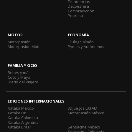
Trendencias
Decoesfera
Compradiccion
Poprosa
MOTOR
ECONOMÍA
Motorpasión
El Blog Salmón
Motorpasión Moto
Pymes y Autónomos
FAMILIA Y OCIO
Bebés y más
Coco y Maya
Diario del Viajero
EDICIONES INTERNACIONALES
Xataka México
3DJuegos LATAM
Xataka On
Motorpasión México
Xataka Colombia
Xataka Argentina
Xataka Brasil
Sensacine México
Sensacine Colombia