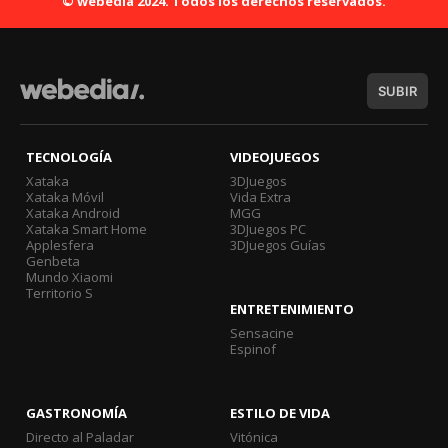
© webedia 2024. Todos los derechos reservados.
SUBIR
TECNOLOGÍA
VIDEOJUEGOS
Xataka
3DJuegos
Xataka Móvil
Vida Extra
Xataka Android
MGG
Xataka Smart Home
3DJuegos PC
Applesfera
3DJuegos Guías
Genbeta
Mundo Xiaomi
Territorio S
ENTRETENIMIENTO
Sensacine
Espinof
GASTRONOMÍA
ESTILO DE VIDA
Directo al Paladar
Vitónica